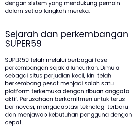
dengan sistem yang mendukung pemain
dalam setiap langkah mereka.
Sejarah dan perkembangan
SUPER59
SUPER59 telah melalui berbagai fase
perkembangan sejak diluncurkan. Dimulai
sebagai situs perjudian kecil, kini telah
berkembang pesat menjadi salah satu
platform terkemuka dengan ribuan anggota
aktif. Perusahaan berkomitmen untuk terus
berinovasi, mengadaptasi teknologi terbaru
dan menjawab kebutuhan pengguna dengan
cepat.