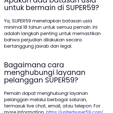
Apakah ada batasan usia
untuk bermain di SUPER59?
Ya, SUPER59 menetapkan batasan usia
minimal 18 tahun untuk semua pemain. Ini
adalah langkah penting untuk memastikan
bahwa perjudian dilakukan secara
bertanggung jawab dan legal.
Bagaimana cara
menghubungi layanan
pelanggan SUPER59?
Pemain dapat menghubungi layanan
pelanggan melalui berbagai saluran,
termasuk live chat, email, atau telepon. For
more information,
https://unitedsuper59.com/