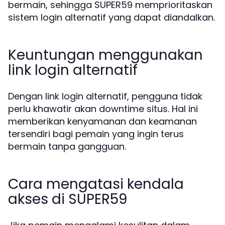
bermain, sehingga SUPER59 memprioritaskan
sistem login alternatif yang dapat diandalkan.
Keuntungan menggunakan
link login alternatif
Dengan link login alternatif, pengguna tidak
perlu khawatir akan downtime situs. Hal ini
memberikan kenyamanan dan keamanan
tersendiri bagi pemain yang ingin terus
bermain tanpa gangguan.
Cara mengatasi kendala
akses di SUPER59