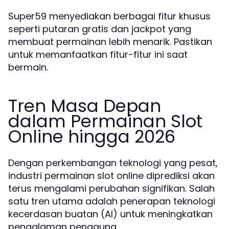
Super59 menyediakan berbagai fitur khusus
seperti putaran gratis dan jackpot yang
membuat permainan lebih menarik. Pastikan
untuk memanfaatkan fitur-fitur ini saat
bermain.
Tren Masa Depan
dalam Permainan Slot
Online hingga 2026
Dengan perkembangan teknologi yang pesat,
industri permainan slot online diprediksi akan
terus mengalami perubahan signifikan. Salah
satu tren utama adalah penerapan teknologi
kecerdasan buatan (AI) untuk meningkatkan
pengalaman pengguna.