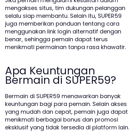
Jika pemain mengalami kesulitan dalam
mengakses situs, tim dukungan pelanggan
selalu siap membantu. Selain itu, SUPER59
juga memberikan panduan tentang cara
menggunakan link login alternatif dengan
benar, sehingga pemain dapat terus
menikmati permainan tanpa rasa khawatir.
Apa Keuntungan
Bermain di SUPER59?
Bermain di SUPER59 menawarkan banyak
keuntungan bagi para pemain. Selain akses
yang mudah dan cepat, pemain juga dapat
menikmati berbagai bonus dan promosi
eksklusif yang tidak tersedia di platform lain.