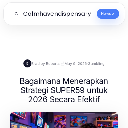
Calmhavendispensary
C
News
Bradley Roberts
·
May 9, 2026
·
Gambling
B
Bagaimana Menerapkan
Strategi SUPER59 untuk
2026 Secara Efektif